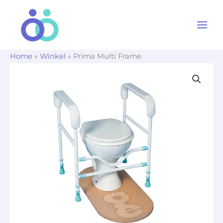
Ga
naar
de
inhoud
Home
»
Winkel
»
Prima Multi Frame