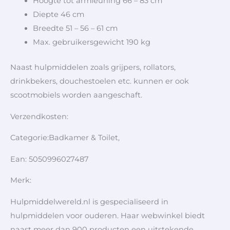
Hoogte tot armleuning 66 – 83 cm
Diepte 46 cm
Breedte 51 – 56 – 61 cm
Max. gebruikersgewicht 190 kg
Naast hulpmiddelen zoals grijpers, rollators,
drinkbekers, douchestoelen etc. kunnen er ook
scootmobiels worden aangeschaft.
Verzendkosten:
Categorie:Badkamer & Toilet,
Ean: 5050996027487
Merk:
Hulpmiddelwereld.nl is gespecialiseerd in
hulpmiddelen voor ouderen. Haar webwinkel biedt
naast meer dan 900 producten een uitstekende