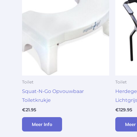
Toilet
Toilet
Squat-N-Go Opvouwbaar
Herdegen
Toiletkrukje
Lichtgrij
€
21.95
€
129.95
Meer Info
Meer 