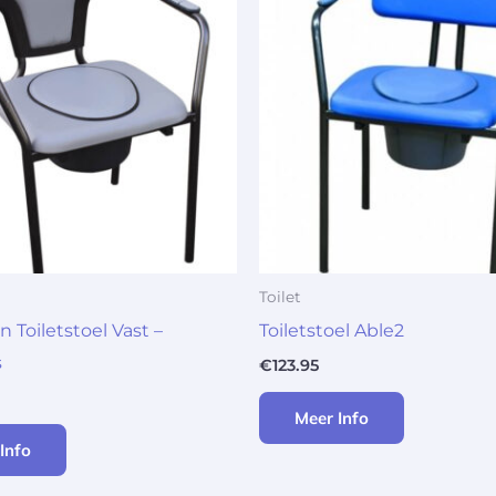
Toilet
 Toiletstoel Vast –
Toiletstoel Able2
s
€
123.95
Meer Info
Info