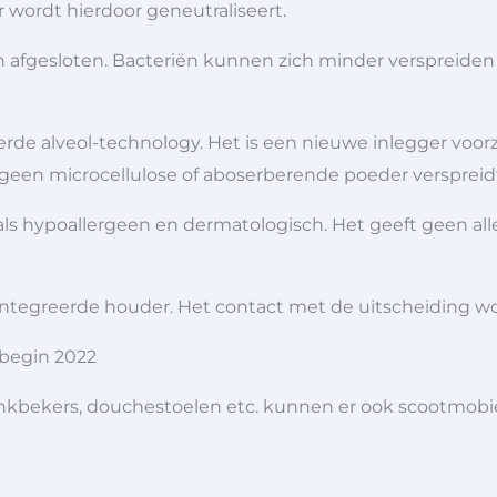
 wordt hierdoor geneutraliseert.
 afgesloten. Bacteriën kunnen zich minder verspreide
de alveol-technology. Het is een nieuwe inlegger voor
geen microcellulose of aboserberende poeder verspreidt 
s hypoallergeen en dermatologisch. Het geeft geen allerg
ïntegreerde houder. Het contact met de uitscheiding w
begin 2022
 drinkbekers, douchestoelen etc. kunnen er ook scootmob