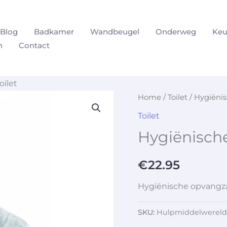
Blog
Badkamer
Wandbeugel
Onderweg
Keu
n
Contact
ilet
Home
/
Toilet
/ Hygiëni
Toilet
Hygiënisch
€
22.95
Hygiënische opvangza
SKU:
Hulpmiddelwereld