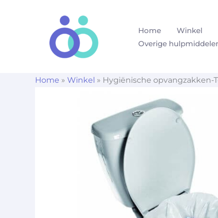
Ga
naar
Home
Winkel
de
Overige hulpmiddele
inhoud
Home
»
Winkel
»
Hygiënische opvangzakken-To