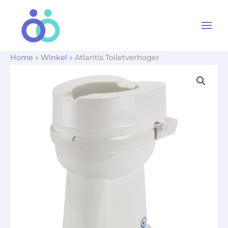
Ga
naar
de
inhoud
Home
»
Winkel
»
Atlantis Toiletverhoger