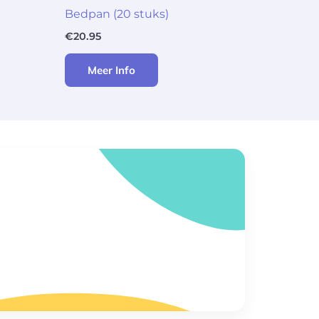
Bedpan (20 stuks)
€
20.95
Meer Info