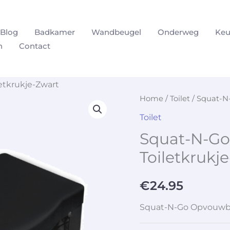
Blog
Badkamer
Wandbeugel
Onderweg
Keu
n
Contact
etkrukje-Zwart
Home
/
Toilet
/ Squat-N
Toilet
Squat-N-G
Toiletkrukj
€
24.95
Squat-N-Go Opvouwbaa