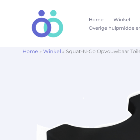
Ga
naar
Home
Winkel
de
Overige hulpmiddele
inhoud
Home
»
Winkel
»
Squat-N-Go Opvouwbaar Toil