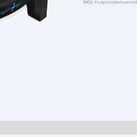
SKU:
Hulpmiddelwereld