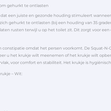
 om gehurkt te ontlasten
dat een juiste en gezonde houding stimuleert wanneer u
ch gehurkt te ontlasten (bij een houding van 35 graden
ten rusten terwijl u op het toilet zit. Dit zorgt voor e
constipatie omdat het persen voorkomt. De Squat-N-Go i
r u het krukje wilt meenemen of het krukje wilt opbe
ak, voor comfort en stabiliteit. Het krukje is
hygiënisc
rukje – Wit: