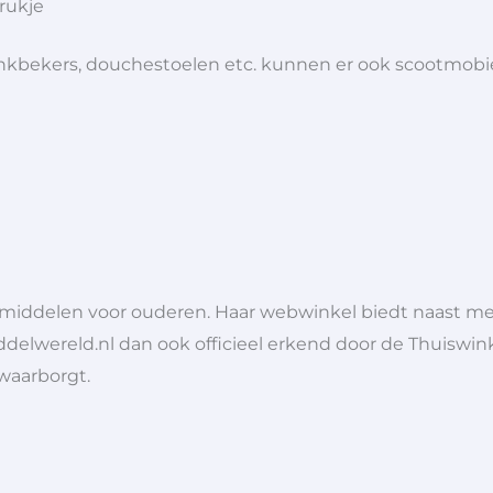
krukje
 drinkbekers, douchestoelen etc. kunnen er ook scootmob
lpmiddelen voor ouderen. Haar webwinkel biedt naast 
ddelwereld.nl dan ook officieel erkend door de Thuiswink
 waarborgt.