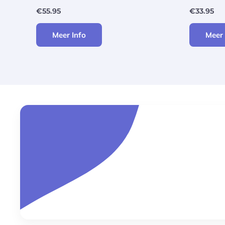
€
55.95
€
33.95
Meer Info
Meer 