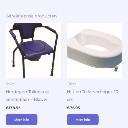
Gerelateerde producten
Toilet
Toilet
Herdegen Toiletstoel
Hi-Loo Toiletverhoger-10
verstelbaar – Blauw
cm
€
138.95
€
76.95
Meer Info
Meer Info