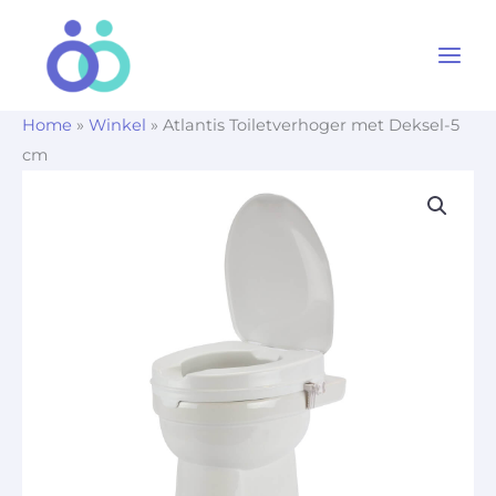
Ga
naar
de
inhoud
Home
»
Winkel
»
Atlantis Toiletverhoger met Deksel-5
cm