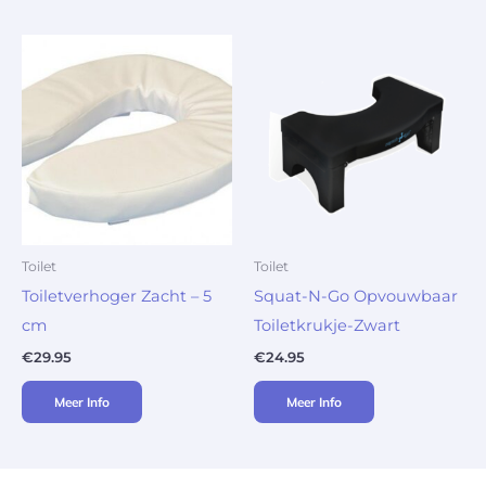
Toilet
Toilet
Toiletverhoger Zacht – 5
Squat-N-Go Opvouwbaar
cm
Toiletkrukje-Zwart
€
29.95
€
24.95
Meer Info
Meer Info