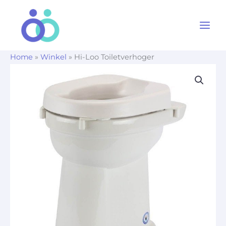
Ga
naar
de
inhoud
Home
»
Winkel
»
Hi-Loo Toiletverhoger