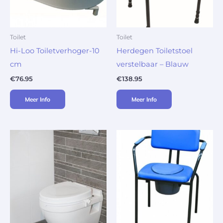
Toilet
Toilet
Hi-Loo Toiletverhoger-10
Herdegen Toiletstoel
cm
verstelbaar – Blauw
€
76.95
€
138.95
Meer Info
Meer Info