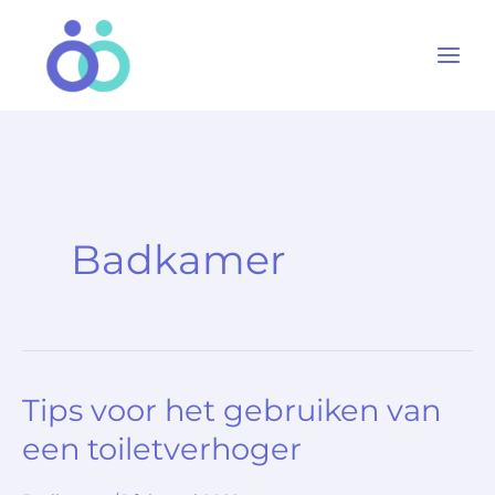
Ga
naar
de
inhoud
Badkamer
Tips voor het gebruiken van
Tips
voor
een toiletverhoger
het
gebruiken