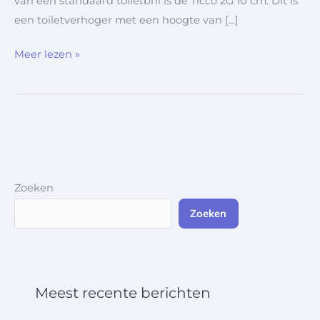
van een standaard toiletbril is de Ticco 2G 10 cm. Dit is
een toiletverhoger met een hoogte van […]
Meer lezen »
Zoeken
Zoeken
Meest recente berichten