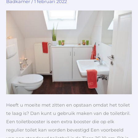
Badkamer
/
1 februari 2022
van
een
toiletverhoger
Heeft u moeite met zitten en opstaan ​​omdat het toilet
te laag is? Dan kunt u gebruik maken van de toiletbril.
Een toiletbooster is een extra booster die op elk
regulier toilet kan worden bevestigd Een voorbeeld