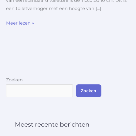
van een standaard toiletbril is de Ticco 2G 10 cm. Dit is
een toiletverhoger met een hoogte van […]
Meer lezen »
Zoeken
Zoeken
Meest recente berichten