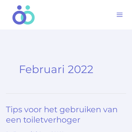
Ga
naar
de
inhoud
Februari 2022
Tips voor het gebruiken van
Tips
voor
een toiletverhoger
het
gebruiken