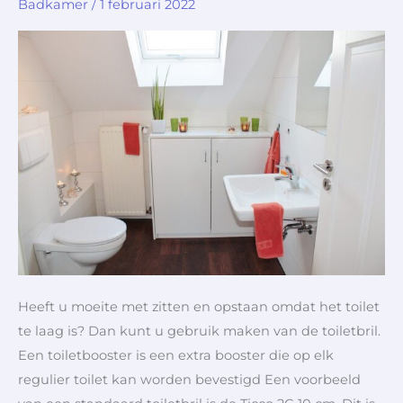
Badkamer
/
1 februari 2022
van
een
toiletverhoger
Heeft u moeite met zitten en opstaan ​​omdat het toilet
te laag is? Dan kunt u gebruik maken van de toiletbril.
Een toiletbooster is een extra booster die op elk
regulier toilet kan worden bevestigd Een voorbeeld