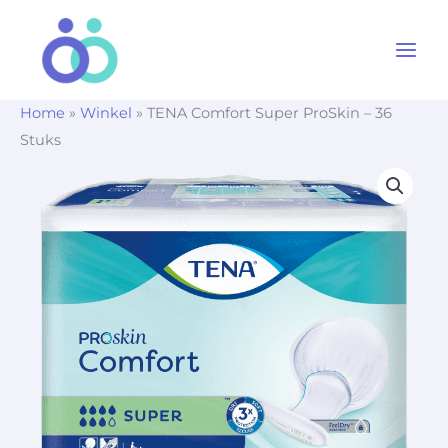
Ga
naar
de
inhoud
Home
»
Winkel
»
TENA Comfort Super ProSkin – 36
Stuks