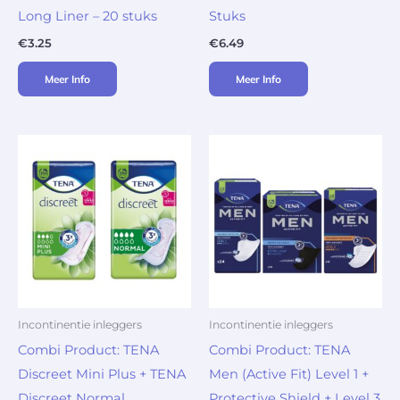
Long Liner – 20 stuks
Stuks
€
3.25
€
6.49
Meer Info
Meer Info
Incontinentie inleggers
Incontinentie inleggers
Combi Product: TENA
Combi Product: TENA
Discreet Mini Plus + TENA
Men (Active Fit) Level 1 +
Discreet Normal
Protective Shield + Level 3