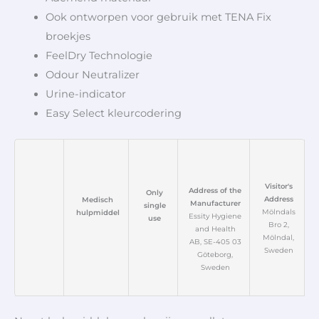
Ook ontworpen voor gebruik met TENA Fix
broekjes
FeelDry Technologie
Odour Neutralizer
Urine-indicator
Easy Select kleurcodering
Visitor's
Address of the
Only
Address
Medisch
Manufacturer
single
Mölndals
hulpmiddel
Essity Hygiene
use
Bro 2,
and Health
Mölndal,
AB, SE-405 03
Sweden
Göteborg,
Sweden