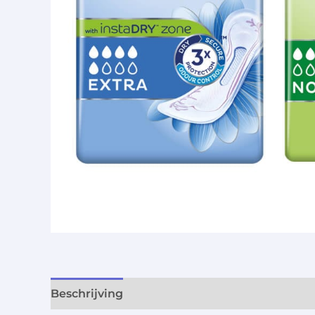
Beschrijving
Aanvullende informatie