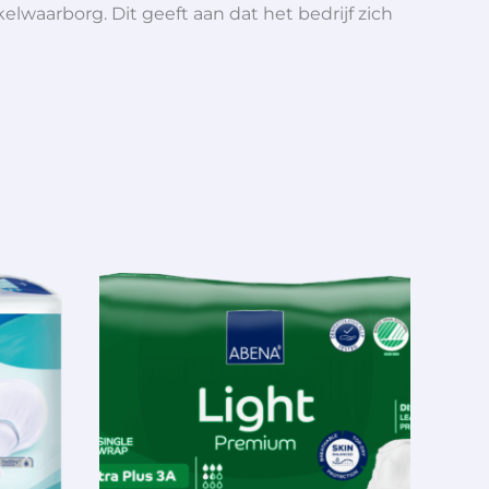
elwaarborg. Dit geeft aan dat het bedrijf zich