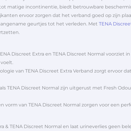
e tot matige incontinentie, biedt betrouwbare bescher
jkanten ervoor zorgen dat het verband goed op zijn plaats 
aangename geurtjes tot het verleden. Met
TENA Discree
rtzetten.
NA Discreet Extra en TENA Discreet Normal voorziet in
voelt.
logie van TENA Discreet Extra Verband zorgt ervoor da
als TENA Discreet Normal zijn uitgerust met Fresh Odou
en vorm van TENA Discreet Normal zorgen voor een perfe
a & TENA Discreet Normal en laat urineverlies geen bele