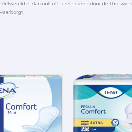
ddelwereld.nl dan ook officieel erkend door de Thuiswink
 waarborgt.