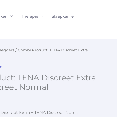
ken
Therapie
Slaapkamer
nleggers
/ Combi Product: TENA Discreet Extra +
rs
ct: TENA Discreet Extra
creet Normal
Discreet Extra + TENA Discreet Normal