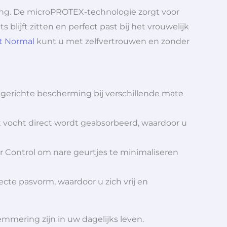
ming. De microPROTEX-technologie zorgt voor
blijft zitten en perfect past bij het vrouwelijk
t Normal
kunt u met zelfvertrouwen en zonder
 gerichte bescherming bij verschillende mate
t vocht direct wordt geabsorbeerd, waardoor u
r Control om nare geurtjes te minimaliseren
cte pasvorm, waardoor u zich vrij en
mmering zijn in uw dagelijks leven.