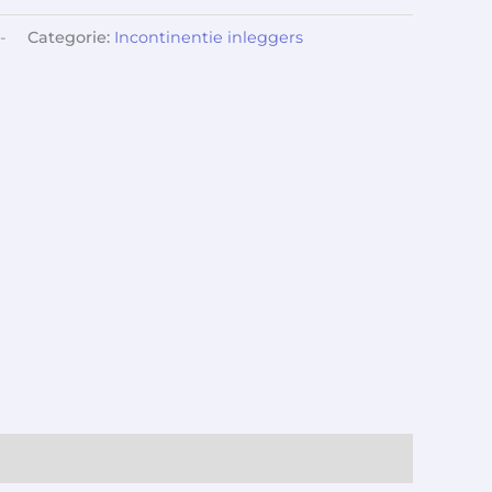
-
Categorie:
Incontinentie inleggers