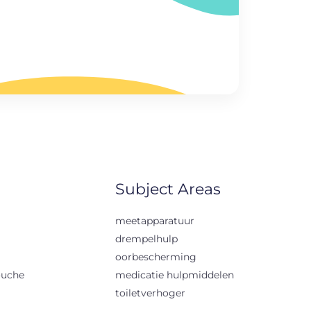
Subject Areas
meetapparatuur
drempelhulp
oorbescherming
ouche
medicatie hulpmiddelen
toiletverhoger