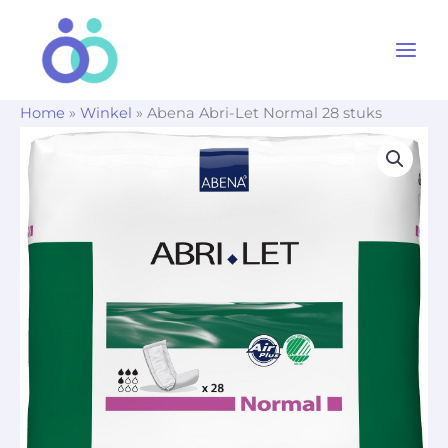
Ga
naar
de
inhoud
Home
»
Winkel
»
Abena Abri-Let Normal 28 stuks