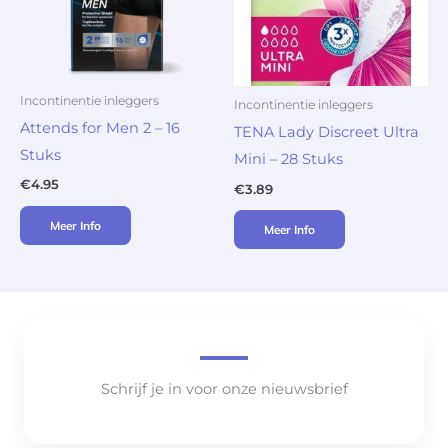
Incontinentie inleggers
Incontinentie inleggers
Attends for Men 2 – 16
TENA Lady Discreet Ultra
Stuks
Mini – 28 Stuks
€
4.95
€
3.89
Meer Info
Meer Info
Schrijf je in voor onze nieuwsbrief