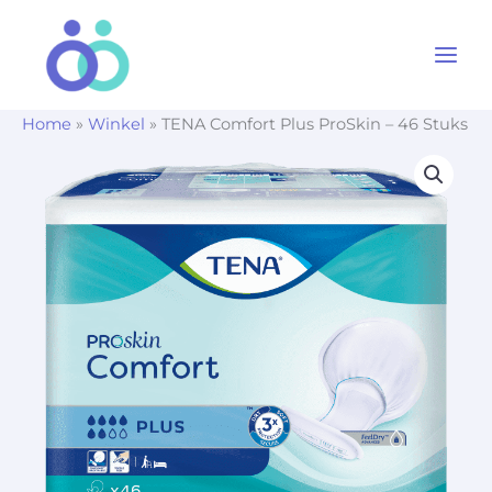
Ga
naar
de
inhoud
Home
»
Winkel
»
TENA Comfort Plus ProSkin – 46 Stuks