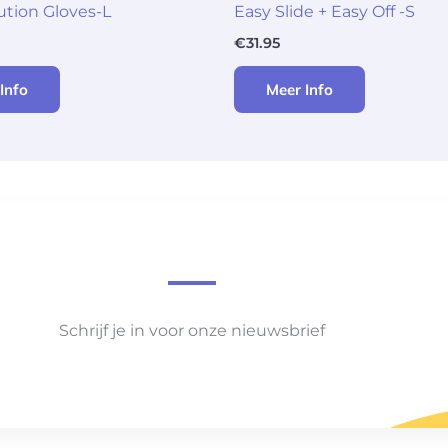
lution Gloves-L
Easy Slide + Easy Off -S
€
31.95
Info
Meer Info
Schrijf je in voor onze nieuwsbrief