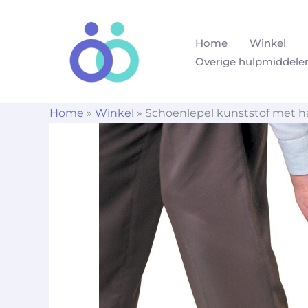
Ga
naar
Home
Winkel
de
Overige hulpmiddele
inhoud
Home
»
Winkel
»
Schoenlepel kunststof met h