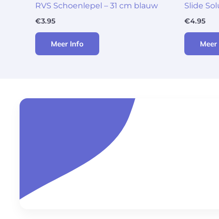
RVS Schoenlepel – 31 cm blauw
Slide So
€
3.95
€
4.95
Meer Info
Meer 