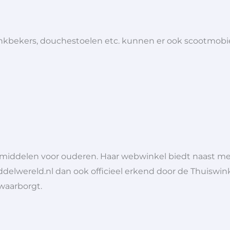
 drinkbekers, douchestoelen etc. kunnen er ook scootmob
lpmiddelen voor ouderen. Haar webwinkel biedt naast 
ddelwereld.nl dan ook officieel erkend door de Thuiswink
 waarborgt.