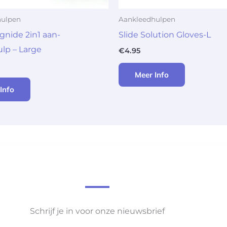
hulpen
Aankleedhulpen
gnide 2in1 aan-
Slide Solution Gloves-L
ulp – Large
€
4.95
Meer Info
Info
Schrijf je in voor onze nieuwsbrief