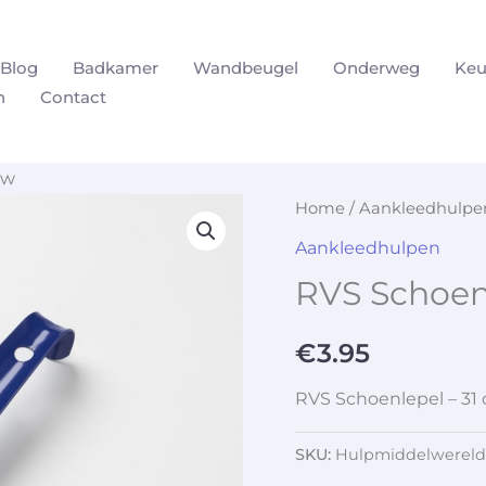
Blog
Badkamer
Wandbeugel
Onderweg
Keu
n
Contact
uw
Home
/
Aankleedhulpe
Aankleedhulpen
RVS Schoen
€
3.95
RVS Schoenlepel – 31
SKU:
Hulpmiddelwereld