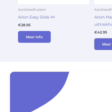
Aankleedhulpen
Aankleed
Arion Easy Slide-M
Arion Ma
uittrekh
€
28.95
€
42.95
Meer Info
Meer 