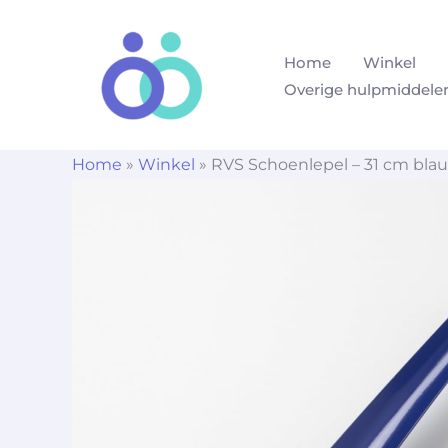
Ga
naar
Home
Winkel
de
Overige hulpmiddele
inhoud
Home
»
Winkel
»
RVS Schoenlepel – 31 cm bla