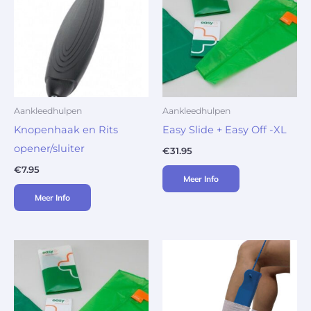
Aankleedhulpen
Aankleedhulpen
Knopenhaak en Rits
Easy Slide + Easy Off -XL
opener/sluiter
€
31.95
€
7.95
Meer Info
Meer Info