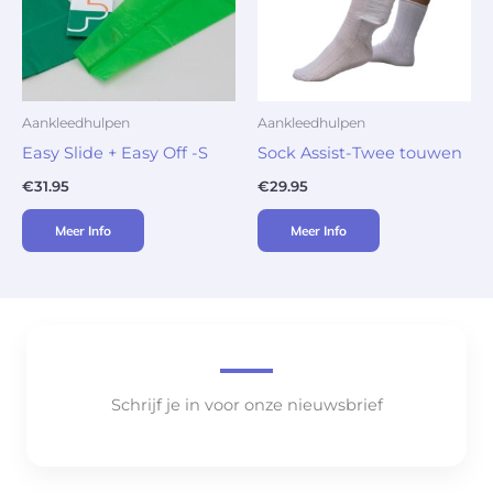
Aankleedhulpen
Aankleedhulpen
Easy Slide + Easy Off -S
Sock Assist-Twee touwen
€
31.95
€
29.95
Meer Info
Meer Info
Schrijf je in voor onze nieuwsbrief