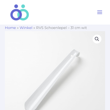
Ga
naar
de
inhoud
Home
»
Winkel
»
RVS Schoenlepel – 31 cm wit