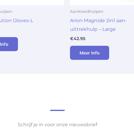
hulpen
Aankleedhulpen
lution Gloves-L
Arion Magnide 2in1 aan-
uittrekhulp – Large
€
42.95
Info
Meer Info
Schrijf je in voor onze nieuwsbrief