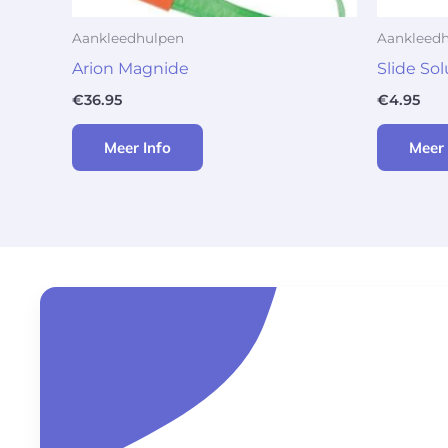
Aankleedhulpen
Aankleed
Arion Magnide
Slide So
€
36.95
€
4.95
Meer Info
Meer 