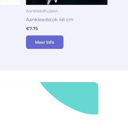
Aankleedhulpen
Aankleedstok 46 cm
€
7.75
Meer Info