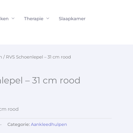
ken
Therapie
Slaapkamer
n
/ RVS Schoenlepel – 31 cm rood
epel – 31 cm rood
 cm rood
-
Categorie:
Aankleedhulpen