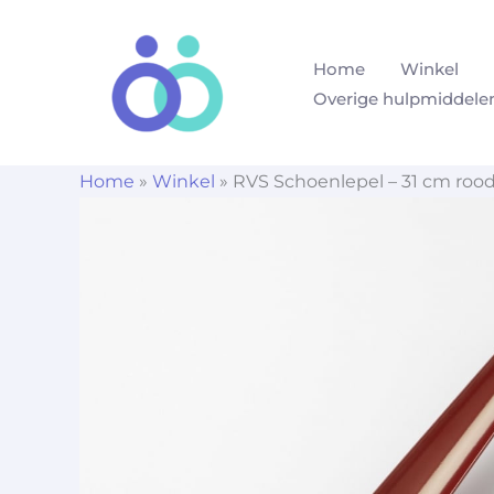
Ga
naar
Home
Winkel
de
Overige hulpmiddele
inhoud
Home
»
Winkel
»
RVS Schoenlepel – 31 cm roo