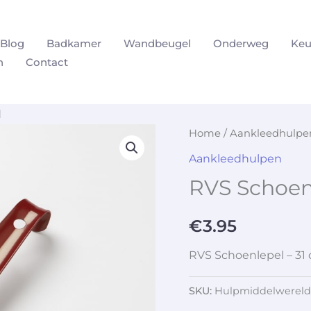
Blog
Badkamer
Wandbeugel
Onderweg
Keu
n
Contact
d
Home
/
Aankleedhulpe
Aankleedhulpen
RVS Schoenl
€
3.95
RVS Schoenlepel – 31
SKU:
Hulpmiddelwereld