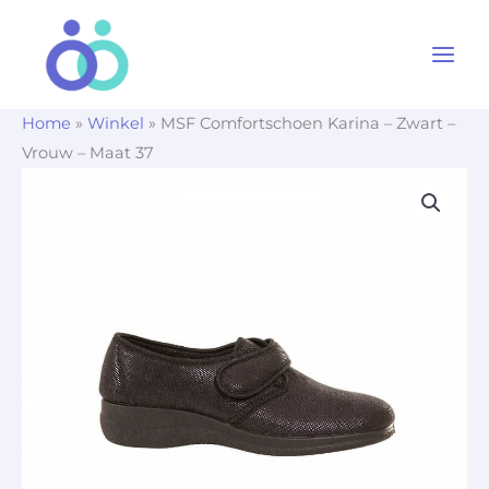
Ga
naar
de
inhoud
Home
»
Winkel
»
MSF Comfortschoen Karina – Zwart –
Vrouw – Maat 37