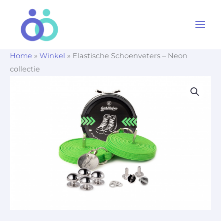
Ga
naar
de
inhoud
Home
»
Winkel
»
Elastische Schoenveters – Neon
collectie