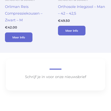
Orliman Reis
Orthosole Inlegzool – Man
Compressiekousen –
– 42 – 42,5
Zwart – M
€
49.50
€
42.00
Meer Info
Meer Info
Schrijf je in voor onze nieuwsbrief