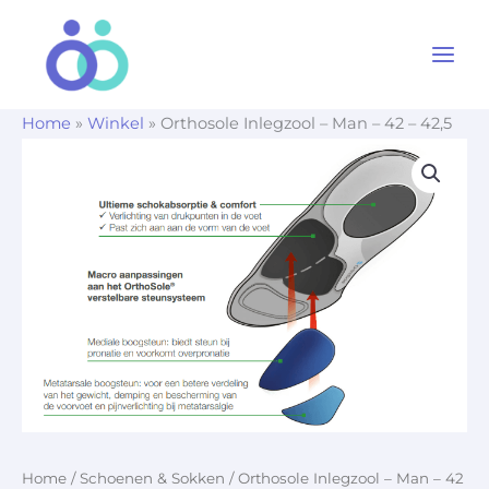
Ga
naar
de
inhoud
Home
»
Winkel
»
Orthosole Inlegzool – Man – 42 – 42,5
Home
/
Schoenen & Sokken
/ Orthosole Inlegzool – Man – 42