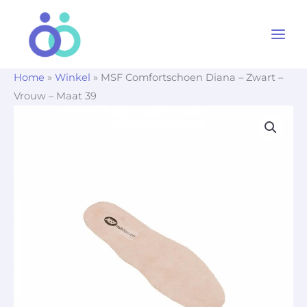
Ga
naar
de
inhoud
Home
»
Winkel
»
MSF Comfortschoen Diana – Zwart –
Vrouw – Maat 39