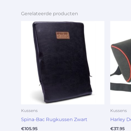
Gerelateerde producten
Kussens
Kussens
Spina-Bac Rugkussen Zwart
Harley 
€
105.95
€
37.95