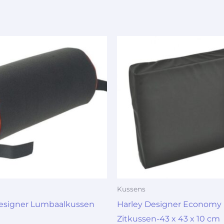
Kussens
Designer Lumbaalkussen
Harley Designer Economy
Zitkussen-43 x 43 x 10 cm