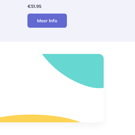
€
51.95
Meer Info