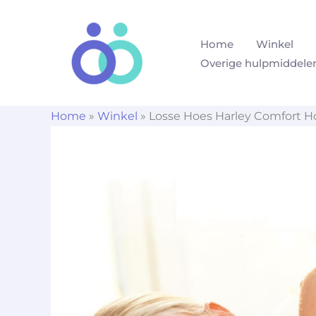
Ga
naar
Home
Winkel
de
Overige hulpmiddele
inhoud
Home
»
Winkel
»
Losse Hoes Harley Comfort 