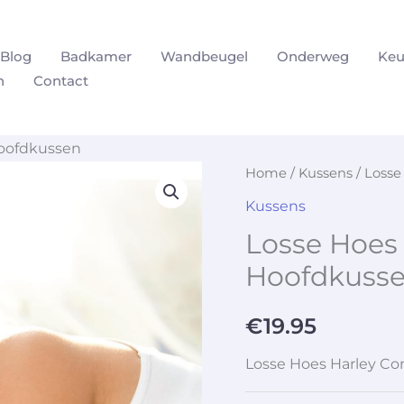
Blog
Badkamer
Wandbeugel
Onderweg
Keu
n
Contact
Hoofdkussen
Home
/
Kussens
/ Losse
Kussens
Losse Hoes
Hoofdkuss
€
19.95
Losse Hoes Harley C