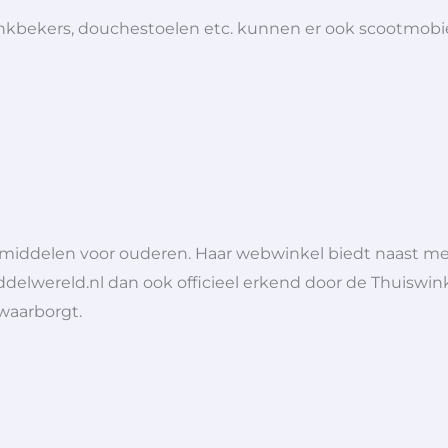
 drinkbekers, douchestoelen etc. kunnen er ook scootmob
lpmiddelen voor ouderen. Haar webwinkel biedt naast 
ddelwereld.nl dan ook officieel erkend door de Thuiswink
 waarborgt.