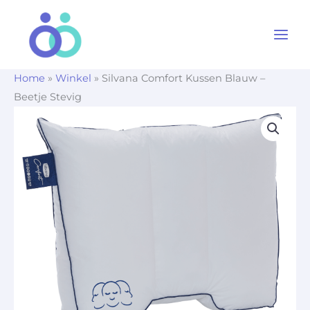
Ga
naar
de
inhoud
Home
»
Winkel
»
Silvana Comfort Kussen Blauw –
Beetje Stevig