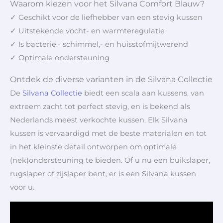
Waarom kiezen voor het Silvana Comfort Blauw?
✓ Geschikt voor de liefhebber van een stevig kussen
✓ Uitstekende vocht- en warmteregulatie
✓ Is bacterie,- schimmel,- en huisstofmijtwerend
✓ Optimale ondersteuning
Ontdek de diverse varianten in de Silvana Collectie
De
Silvana Collectie
biedt een scala aan kussens, van
extreem zacht tot perfect stevig, en is bekend als
Nederlands meest verkochte kussen. Elk Silvana
kussen is vervaardigd met de beste materialen en tot
in het kleinste detail ontworpen om optimale
(nek)ondersteuning te bieden. Of u nu een buikslaper,
rugslaper of zijslaper bent, er is een Silvana kussen
voor u.