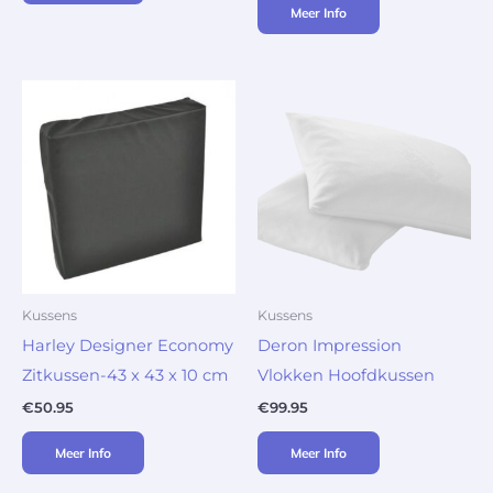
Meer Info
Kussens
Kussens
Harley Designer Economy
Deron Impression
Zitkussen-43 x 43 x 10 cm
Vlokken Hoofdkussen
€
50.95
€
99.95
Meer Info
Meer Info