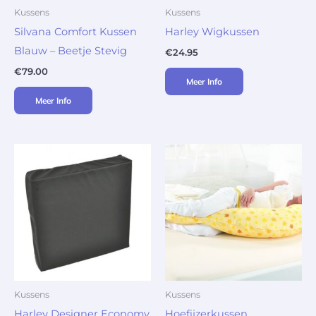
Kussens
Kussens
Silvana Comfort Kussen
Harley Wigkussen
Blauw – Beetje Stevig
€
24.95
€
79.00
Meer Info
Meer Info
Kussens
Kussens
Harley Designer Economy
Hoefijzerkussen