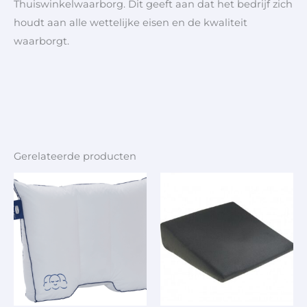
Thuiswinkelwaarborg. Dit geeft aan dat het bedrijf zich
houdt aan alle wettelijke eisen en de kwaliteit
waarborgt.
Gerelateerde producten