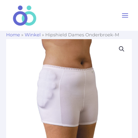
Ga
naar
de
inhoud
Home
»
Winkel
»
Hipshield Dames Onderbroek-M