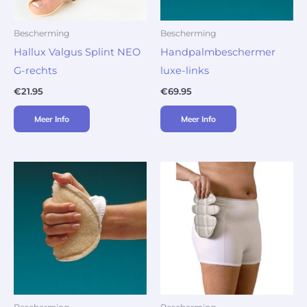
Bescherming
Bescherming
Hallux Valgus Splint NEO
Handpalmbeschermer
G-rechts
luxe-links
€
21.95
€
69.95
Meer Info
Meer Info