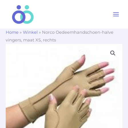
Ga
naar
de
inhoud
Home
»
Winkel
»
Norco Oedeemhandschoen-halve
vingers, maat XS, rechts