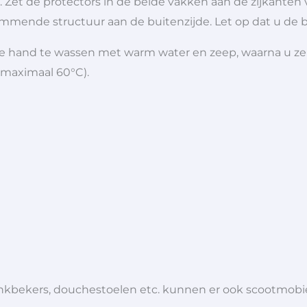
. Zet de protectors in de beide vakken aan de zijkante
mmende structuur aan de buitenzijde. Let op dat u de b
de hand te wassen met warm water en zeep, waarna u ze
maximaal 60°C).
 drinkbekers, douchestoelen etc. kunnen er ook scootmob