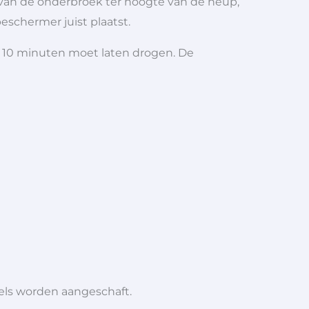
n van de onderbroek ter hoogte van de heup,
eschermer juist plaatst.
 10 minuten moet laten drogen. De
iels worden aangeschaft.