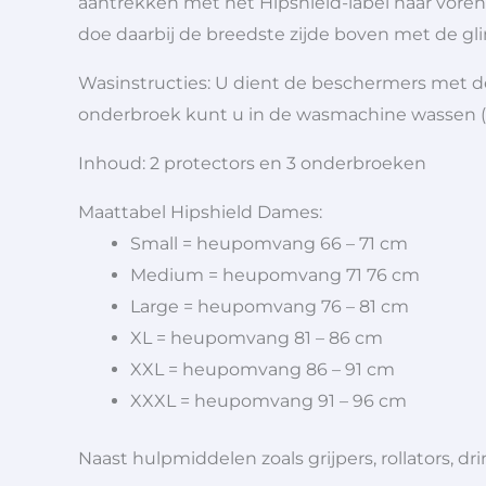
aantrekken met het Hipshield-label naar voren
doe daarbij de breedste zijde boven met de gli
Wasinstructies: U dient de beschermers met 
onderbroek kunt u in de wasmachine wassen (
Inhoud: 2 protectors en 3 onderbroeken
Maattabel Hipshield Dames:
Small = heupomvang 66 – 71 cm
Medium = heupomvang 71 76 cm
Large = heupomvang 76 – 81 cm
XL = heupomvang 81 – 86 cm
XXL = heupomvang 86 – 91 cm
XXXL = heupomvang 91 – 96 cm
Naast hulpmiddelen zoals grijpers, rollators,