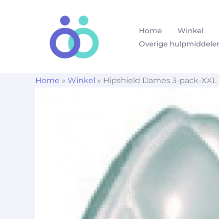
Ga
naar
Home
Winkel
de
Overige hulpmiddele
inhoud
Home
»
Winkel
»
Hipshield Dames 3-pack-XXL