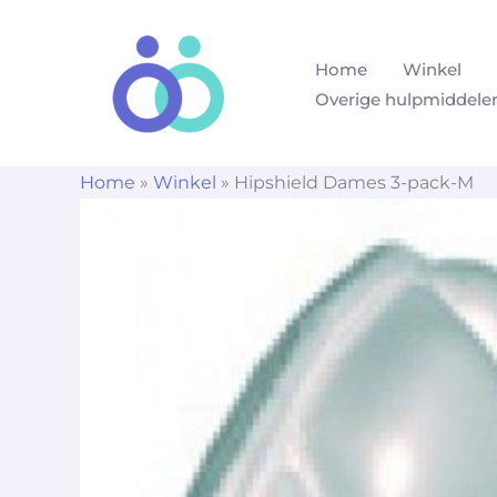
Ga
naar
Home
Winkel
de
Overige hulpmiddele
inhoud
Home
»
Winkel
»
Hipshield Dames 3-pack-M