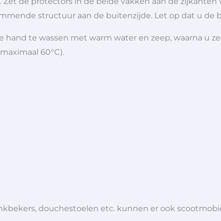
. Zet de protectors in de beide vakken aan de zijkante
mmende structuur aan de buitenzijde. Let op dat u de b
de hand te wassen met warm water en zeep, waarna u ze
maximaal 60°C).
 drinkbekers, douchestoelen etc. kunnen er ook scootmob