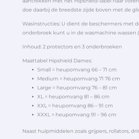
aantrekken met het Hipshield-label naar voren
doe daarbij de breedste zijde boven met de gli
Wasinstructies: U dient de beschermers met 
onderbroek kunt u in de wasmachine wassen (
Inhoud: 2 protectors en 3 onderbroeken
Maattabel Hipshield Dames:
Small = heupomvang 66 – 71 cm
Medium = heupomvang 71 76 cm
Large = heupomvang 76 – 81 cm
XL = heupomvang 81 – 86 cm
XXL = heupomvang 86 – 91 cm
XXXL = heupomvang 91 – 96 cm
Naast hulpmiddelen zoals grijpers, rollators,