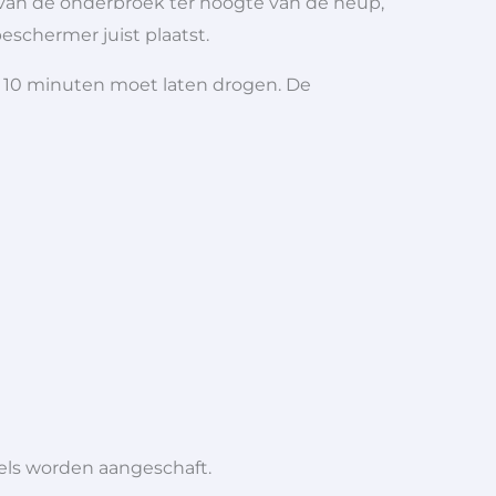
n van de onderbroek ter hoogte van de heup,
eschermer juist plaatst.
 10 minuten moet laten drogen. De
iels worden aangeschaft.