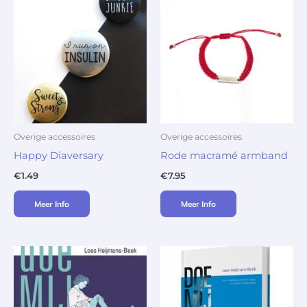
Overige accessoires
Overige accessoires
Happy Diaversary
Rode macramé armband
€
1.49
€
7.95
Meer Info
Meer Info