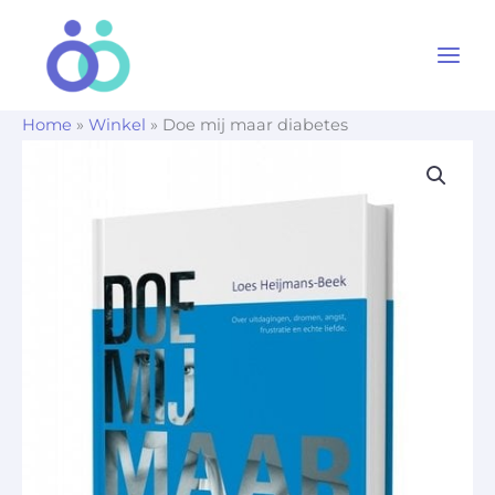
Ga
naar
de
inhoud
Home
»
Winkel
»
Doe mij maar diabetes