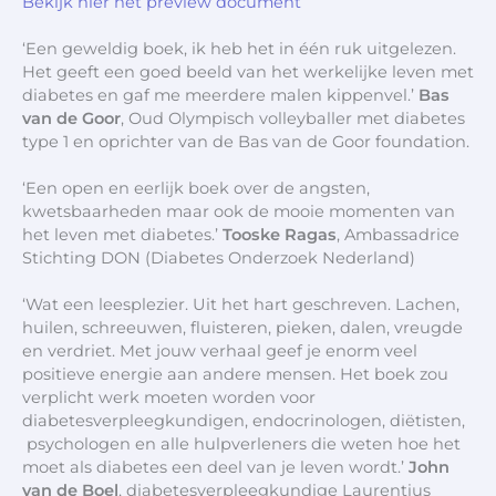
Bekijk hier het preview document
‘Een geweldig boek, ik heb het in één ruk uitgelezen.
Het geeft een goed beeld van het werkelijke leven met
diabetes en gaf me meerdere malen kippenvel.’
Bas
van de Goor
, Oud Olympisch volleyballer met diabetes
type 1 en oprichter van de Bas van de Goor foundation.
‘Een open en eerlijk boek over de angsten,
kwetsbaarheden maar ook de mooie momenten van
het leven met diabetes.’
Tooske Ragas
, Ambassadrice
Stichting DON (Diabetes Onderzoek Nederland)
‘Wat een leesplezier. Uit het hart geschreven. Lachen,
huilen, schreeuwen, fluisteren, pieken, dalen, vreugde
en verdriet. Met jouw verhaal geef je enorm veel
positieve energie aan andere mensen. Het boek zou
verplicht werk moeten worden voor
diabetesverpleegkundigen, endocrinologen, diëtisten,
psychologen en alle hulpverleners die weten hoe het
moet als diabetes een deel van je leven wordt.’
John
van de Boel
, diabetesverpleegkundige Laurentius