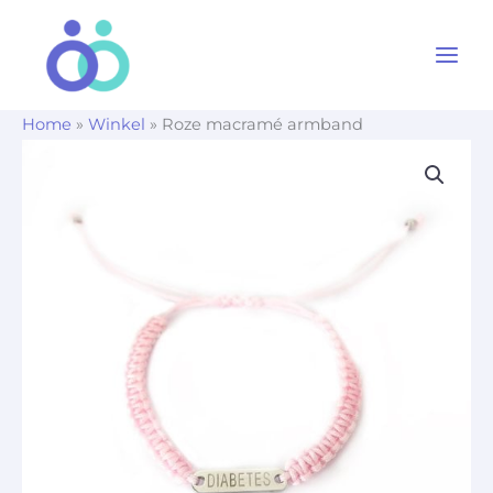
Ga
naar
de
inhoud
Home
»
Winkel
»
Roze macramé armband