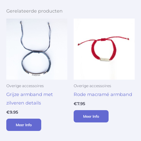
Gerelateerde producten
Overige accessoires
Overige accessoires
Grijze armband met
Rode macramé armband
zilveren details
€
7.95
€
9.95
Meer Info
Meer Info