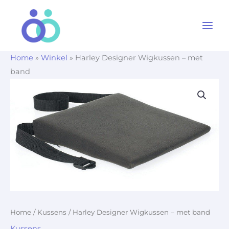
Ga
naar
de
inhoud
Home
»
Winkel
»
Harley Designer Wigkussen – met
band
Home
/
Kussens
/ Harley Designer Wigkussen – met band
Kussens