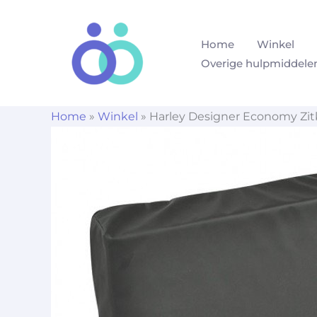
Ga
naar
Home
Winkel
de
Overige hulpmiddele
inhoud
Home
»
Winkel
»
Harley Designer Economy Zit