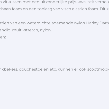
n zitkussen met een uitzonderlijke prijs-kwaliteit verho
thaan foam en een toplaag van visco elastich foam. Dit 
ien van een waterdichte ademende nylon Harley Dartex ho
dig, multi-stretch, nylon.
sen
:
 drinkbekers, douchestoelen etc. kunnen er ook scootmob