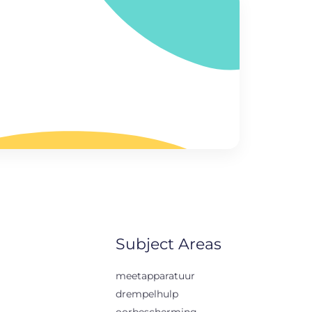
Subject Areas
meetapparatuur
drempelhulp
oorbescherming