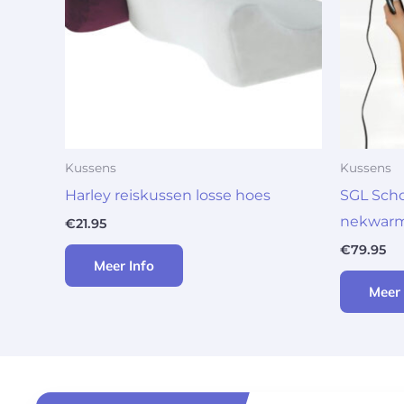
Kussens
Kussens
Harley reiskussen losse hoes
SGL Sch
nekwarm
€
21.95
€
79.95
Meer Info
Meer 