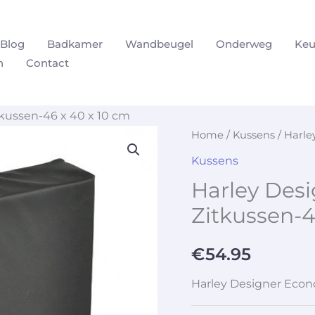
Blog
Badkamer
Wandbeugel
Onderweg
Keu
n
Contact
kussen-46 x 40 x 10 cm
Home
/
Kussens
/ Harle
Kussens
Harley Des
Zitkussen-4
€
54.95
Harley Designer Econ