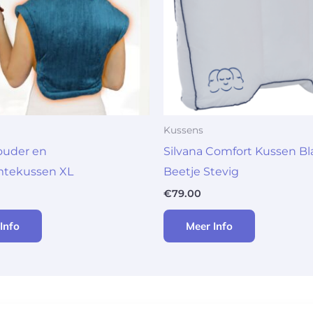
Kussens
ouder en
Silvana Comfort Kussen Bl
tekussen XL
Beetje Stevig
€
79.00
Info
Meer Info