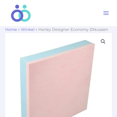
Ga
naar
de
inhoud
Home
»
Winkel
»
Harley Designer Economy Zitkussen