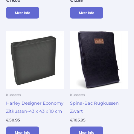
€
79.00
€
12.95
Meer Info
Meer Info
Kussens
Kussens
Harley Designer Economy
Spina-Bac Rugkussen
Zitkussen-43 x 43 x 10 cm
Zwart
€
50.95
€
105.95
Meer Info
Meer Info