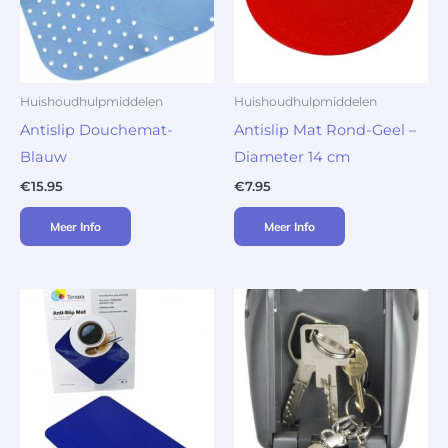
Huishoudhulpmiddelen
Huishoudhulpmiddelen
Antislip Douchemat-
Antislip Mat Rond-Geel –
Blauw
Diameter 14 cm
€
15.95
€
7.95
Meer Info
Meer Info