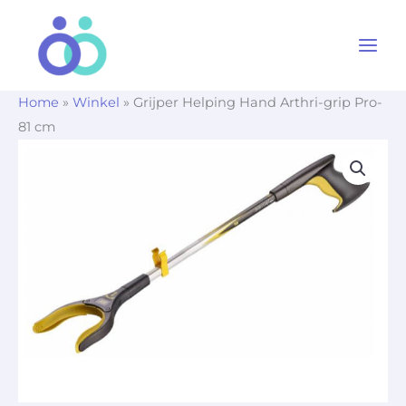
Ga
naar
de
inhoud
Home
»
Winkel
»
Grijper Helping Hand Arthri-grip Pro-
81 cm