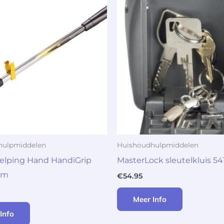
hulpmiddelen
Huishoudhulpmiddelen
Helping Hand HandiGrip
MasterLock sleutelkluis 54
cm
€
54.95
Meer Info
Info