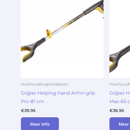
Huishoudhulpmiddelen
Huishoud
Grijper Helping Hand Arthri-grip
Grijper 
Pro-81 cm
Max-65 
€
39.95
€
36.95
Meer Info
Meer 