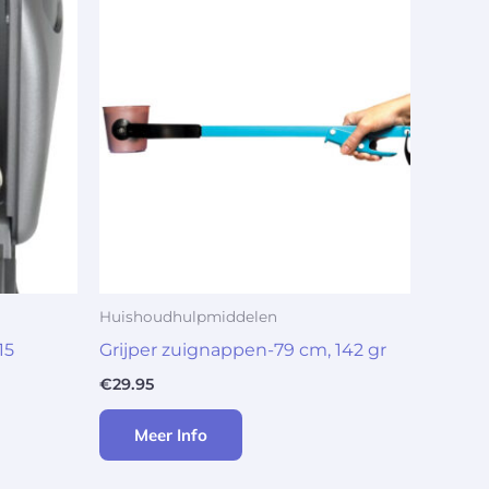
Huishoudhulpmiddelen
15
Grijper zuignappen-79 cm, 142 gr
€
29.95
Meer Info