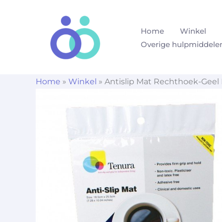
Ga
naar
Home
Winkel
de
Overige hulpmiddele
inhoud
Home
»
Winkel
»
Antislip Mat Rechthoek-Geel 