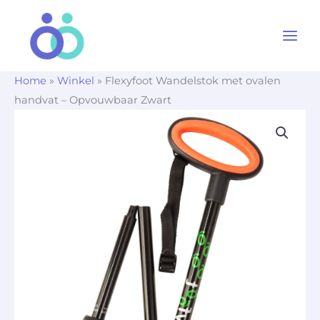
Ga
naar
de
inhoud
Home
»
Winkel
»
Flexyfoot Wandelstok met ovalen
handvat – Opvouwbaar Zwart