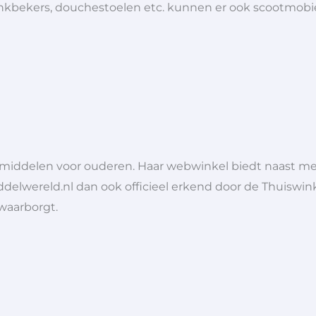
 drinkbekers, douchestoelen etc. kunnen er ook scootmob
lpmiddelen voor ouderen. Haar webwinkel biedt naast 
ddelwereld.nl dan ook officieel erkend door de Thuiswink
 waarborgt.