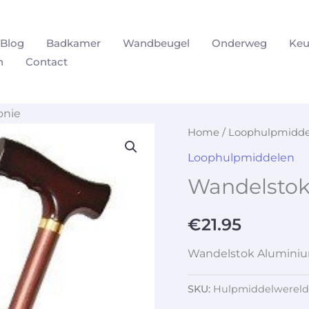
Blog
Badkamer
Wandbeugel
Onderweg
Keu
n
Contact
onie
Home
/
Loophulpmidde
Loophulpmiddelen
Wandelsto
€
21.95
Wandelstok Alumini
SKU:
Hulpmiddelwereld