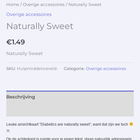
Home
/
Overige accessoires
/ Naturally Sweet
Overige accessoires
Naturally Sweet
€
1.49
Naturally Sweet
SKU:
Hulpmiddelwereld-
Categorie:
Overige accessoires
Beschrijving
Aanvullende informatie
Leuke ansichtkaart “Diabetics are naturally sweet”, want dat zijn we toch
?!
Op de achterkant is ruimte voor je eigen tekst, staan natuurlijk adresregels