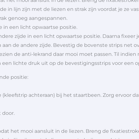
at het mooi aansluit in de liezen. Breng de fixatiestr
e in lijn zijn met de liezen en strak zijn voordat je ze vas
t strak genoeg aangespannen.
e in een licht opwaartse positie.
dere zijde in een licht opwaartse positie. Daarna fixeer 
n aan de andere zijde. Bevestig de bovenste strips net 
gezien de anti-lekrand daar mooi moet passen. Til indien no
en een lichte druk uit op de bevestigingsstrips voor een o
nde positie:
ie (kleefstrip achteraan) bij het staartbeen. Zorg ervoor 
 door.
odat het mooi aansluit in de liezen. Breng de fixatiest