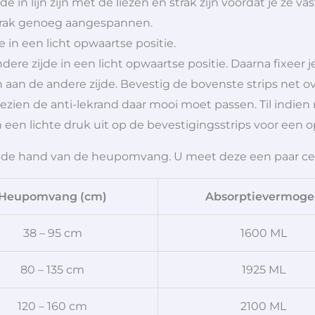
e in lijn zijn met de liezen en strak zijn voordat je ze vas
t strak genoeg aangespannen.
e in een licht opwaartse positie.
dere zijde in een licht opwaartse positie. Daarna fixeer 
n aan de andere zijde. Bevestig de bovenste strips net 
gezien de anti-lekrand daar mooi moet passen. Til indien n
en een lichte druk uit op de bevestigingsstrips voor een o
an de hand van de heupomvang. U meet deze een paar ce
Heupomvang (cm)
Absorptievermoge
38 – 95 cm
1600 ML
80 – 135 cm
1925 ML
120 – 160 cm
2100 ML