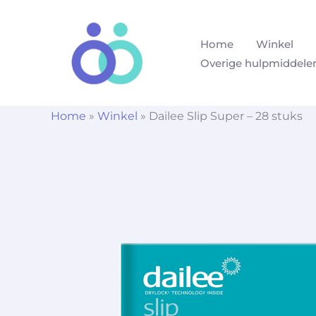
Ga
naar
Home
Winkel
de
Overige hulpmiddele
inhoud
Home
»
Winkel
»
Dailee Slip Super – 28 stuks