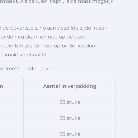
tmaakt. Als de luier “flapt”, is de maat mogelijk
je de bovenste strip aan dezelfde zijde in een
over de heupkam en niet op de buik.
odig lichtjes de huid op bij de liesplooi.
ptimale kleefkracht.
ntimeter onder navel.
n
Aantal in verpakking
28 stuks
28 stuks
28 stuks