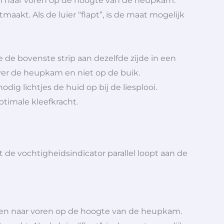
oken naar voren op de hoogte van de heupkam.
tmaakt. Als de luier “flapt”, is de maat mogelijk
je de bovenste strip aan dezelfde zijde in een
over de heupkam en niet op de buik.
dig lichtjes de huid op bij de liesplooi.
ptimale kleefkracht.
dat de vochtigheidsindicator parallel loopt aan de
roken naar voren op de hoogte van de heupkam.