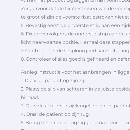
4. Trek het product zigzaggend naar voren, zod
Zorg ervoor dat de fixatiestroken van de voorzijd
te groot of zijn de voorste fixatiestroken nie
5. Bevestig eerst de onderste strip aan één zijd
6. Fixeer vervolgens de onderste strip aan de an
licht neerwaartse positie. Herhaal deze stappe
7. Controleer of de liesplooi goed aansluit, aan
8. Controleer of alles goed is gefixeerd en oef
Aanleg instructie voor het aanbrengen in ligge
1. Draai de patiënt op zijn zij.
2. Plaats de slip van achteren in de juiste posit
bilnaad.
3. Duw de achterste zijvleugel onder de patiënt
4. Draai de patiënt op zijn rug.
5. Breng het product zigzaggend naar voren, z