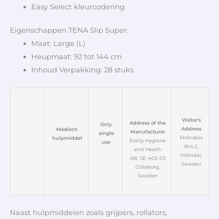
Easy Select kleurcodering
Eigenschappen TENA Slip Super:
Maat: Large (L)
Heupmaat: 92 tot 144 cm
Inhoud Verpakking: 28 stuks
Visitor's
Address of the
Only
Address
Medisch
Manufacturer
single
Mölndals
hulpmiddel
Essity Hygiene
use
Bro 2,
and Health
Mölndal,
AB, SE-405 03
Sweden
Göteborg,
Sweden
Naast hulpmiddelen zoals grijpers, rollators,