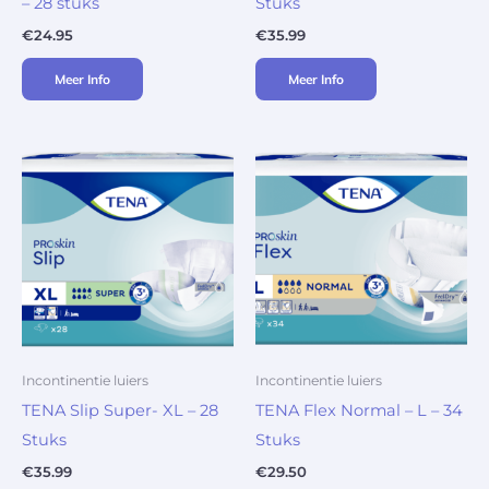
– 28 stuks
Stuks
€
24.95
€
35.99
Meer Info
Meer Info
Incontinentie luiers
Incontinentie luiers
TENA Slip Super- XL – 28
TENA Flex Normal – L – 34
Stuks
Stuks
€
35.99
€
29.50