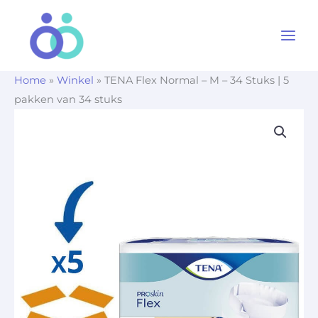
Ga
naar
de
inhoud
Home
»
Winkel
»
TENA Flex Normal – M – 34 Stuks | 5
pakken van 34 stuks