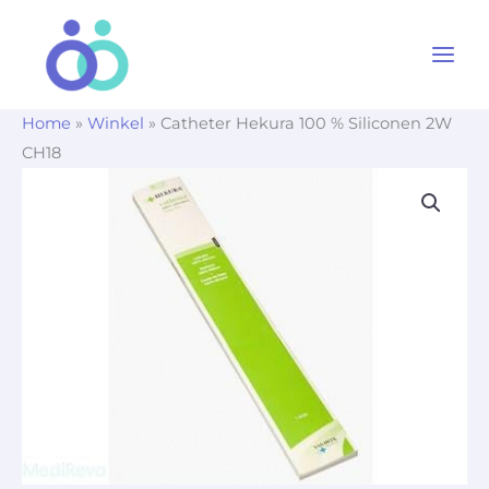
Ga
naar
de
inhoud
Home
»
Winkel
»
Catheter Hekura 100 % Siliconen 2W
CH18