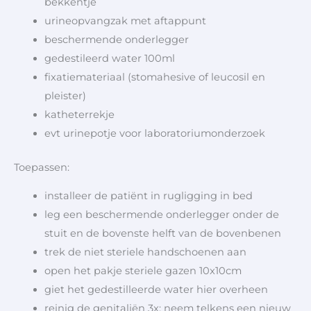
bekkentje
urineopvangzak met aftappunt
beschermende onderlegger
gedestileerd water 100ml
fixatiemateriaal (stomahesive of leucosil en
pleister)
katheterrekje
evt urinepotje voor laboratoriumonderzoek
Toepassen:
installeer de patiënt in rugligging in bed
leg een beschermende onderlegger onder de
stuit en de bovenste helft van de bovenbenen
trek de niet steriele handschoenen aan
open het pakje steriele gazen 10x10cm
giet het gedestilleerde water hier overheen
reinig de genitaliën 3x; neem telkens een nieuw