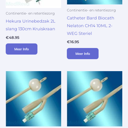
Continentie- en retentiezorg
Continentie- en retentiezorg
Catheter Bard Biocath
Hekura Urinebedzak 2L
Nelaton CH14 10ML 2-
slang 130cm Kruiskraan
WEG Steriel
€
48.95
€
16.95
Meer Info
Meer Info