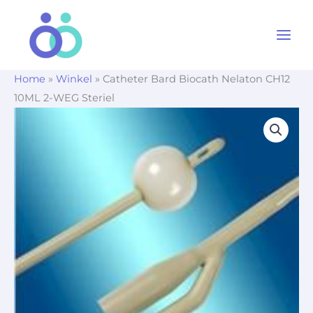
Ga
naar
de
inhoud
Home
»
Winkel
»
Catheter Bard Biocath Nelaton CH12
10ML 2-WEG Steriel