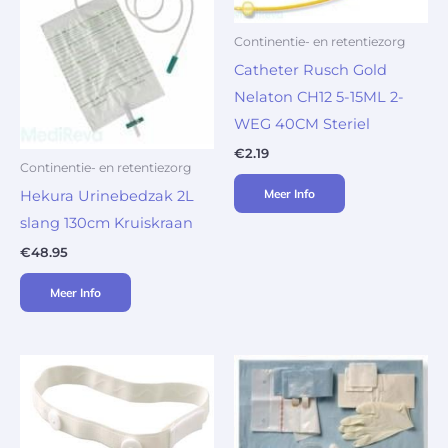
Continentie- en retentiezorg
Catheter Rusch Gold
Nelaton CH12 5-15ML 2-
WEG 40CM Steriel
€
2.19
Continentie- en retentiezorg
Meer Info
Hekura Urinebedzak 2L
slang 130cm Kruiskraan
€
48.95
Meer Info