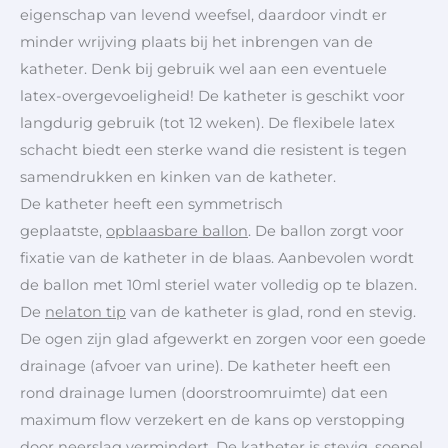
eigenschap van levend weefsel, daardoor vindt er
minder wrijving plaats bij het inbrengen van de
katheter. Denk bij gebruik wel aan een eventuele
latex-overgevoeligheid! De katheter is geschikt voor
langdurig gebruik (tot 12 weken). De flexibele latex
schacht biedt een sterke wand die resistent is tegen
samendrukken en kinken van de katheter.
De katheter heeft een symmetrisch
geplaatste,
opblaasbare ballon
. De ballon zorgt voor
fixatie van de katheter in de blaas. Aanbevolen wordt
de ballon met 10ml steriel water volledig op te blazen.
De
nelaton tip
van de katheter is glad, rond en stevig.
De ogen zijn glad afgewerkt en zorgen voor een goede
drainage (afvoer van urine). De katheter heeft een
rond drainage lumen (doorstroomruimte) dat een
maximum flow verzekert en de kans op verstopping
door neerslag vermindert. De katheter is stevig, soepel