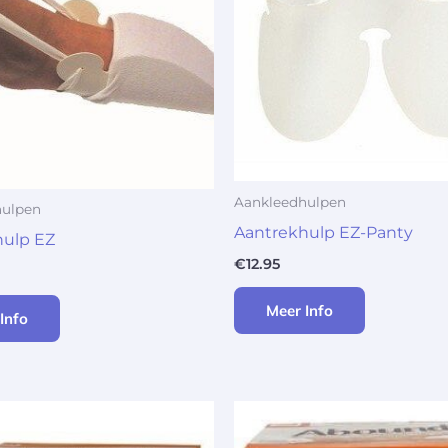
Aankleedhulpen
hulpen
Aantrekhulp EZ-Panty
hulp EZ
€
12.95
Meer Info
Info