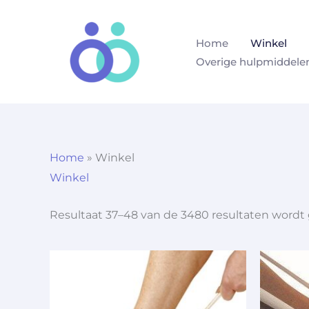
Ga
naar
Home
Winkel
de
Overige hulpmiddele
inhoud
Home
»
Winkel
Winkel
Resultaat 37–48 van de 3480 resultaten wordt