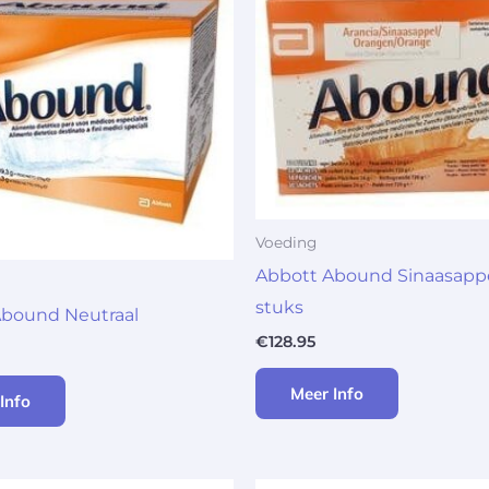
Voeding
Abbott Abound Sinaasappe
stuks
Abound Neutraal
€
128.95
Meer Info
Info