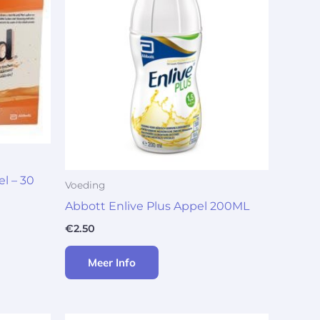
l – 30
Voeding
Abbott Enlive Plus Appel 200ML
€
2.50
Meer Info