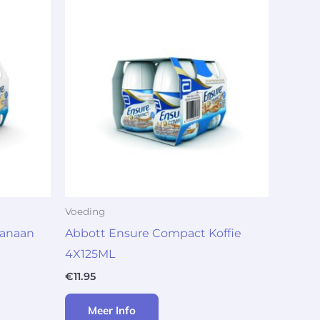
Voeding
Banaan
Abbott Ensure Compact Koffie
4X125ML
€
11.95
Meer Info