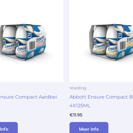
Voeding
Ensure Compact Aardbei
Abbott Ensure Compact 
4X125ML
€
11.95
Info
Meer Info