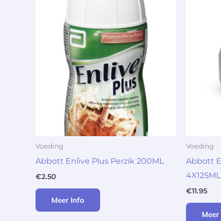
Voeding
Voeding
Abbott Enlive Plus Perzik 200ML
Abbott 
4X125ML
€
2.50
€
11.95
Meer Info
Meer 