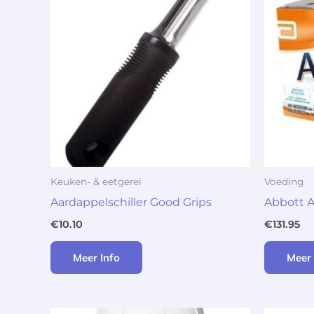
Keuken- & eetgerei
Voeding
Aardappelschiller Good Grips
Abbott 
€
10.10
€
131.95
Meer Info
Meer 