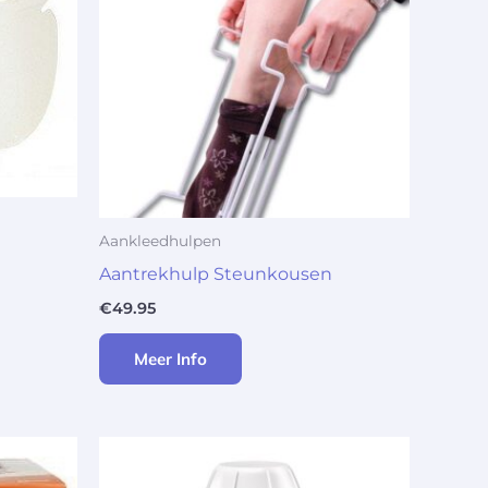
Aankleedhulpen
Aantrekhulp Steunkousen
€
49.95
Meer Info