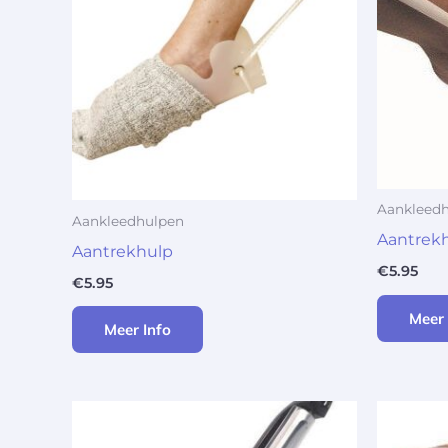
Aankleed
Aankleedhulpen
Aantrek
Aantrekhulp
€
5.95
€
5.95
Meer 
Meer Info