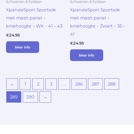
Schoenen & Sokken
Schoenen & Sokken
XpandaSport Sportsok
XpandaSport Sportsok
met mesh panel –
met mesh panel –
kniehoogte – Wit – 41 – 43
kniehoogte – Zwart – 35 –
41
€
24.95
€
24.95
Meer Info
Meer Info
←
1
2
3
…
286
287
288
289
290
→