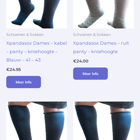
Schoenen & Sokken
Schoenen & Sokken
Xpandasox Dames – kabel
Xpandasox Dames – ruit
– panty – kniehoogte –
panty – kniehoogte
Blauw – 41 – 43
€
24.00
€
24.95
Meer Info
Meer Info