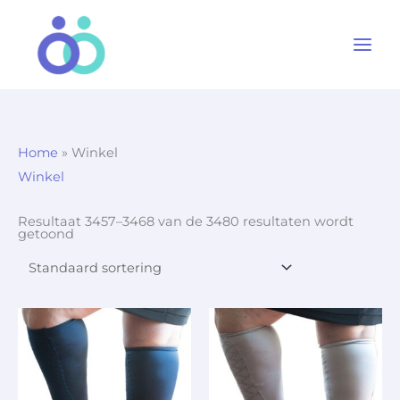
Ga
naar
de
inhoud
Home
»
Winkel
Winkel
Resultaat 3457–3468 van de 3480 resultaten wordt
getoond