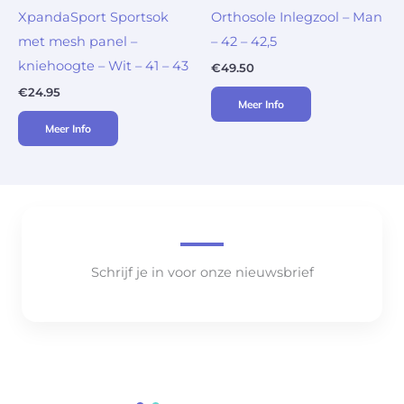
XpandaSport Sportsok
Orthosole Inlegzool – Man
met mesh panel –
– 42 – 42,5
kniehoogte – Wit – 41 – 43
€
49.50
€
24.95
Meer Info
Meer Info
Schrijf je in voor onze nieuwsbrief