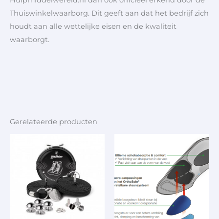
Thuiswinkelwaarborg. Dit geeft aan dat het bedrijf zich
houdt aan alle wettelijke eisen en de kwaliteit
waarborgt.
Gerelateerde producten